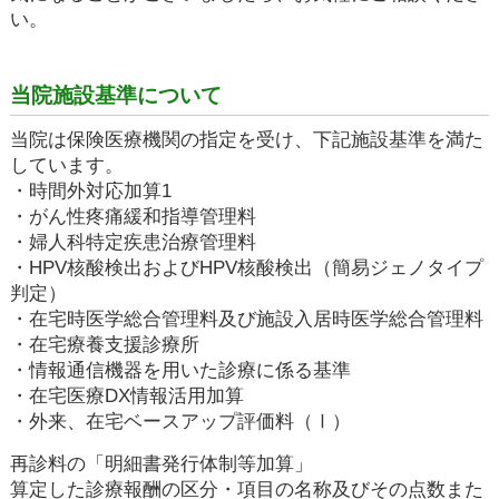
い。
当院施設基準について
当院は保険医療機関の指定を受け、下記施設基準を満た
しています。
・時間外対応加算1
・がん性疼痛緩和指導管理料
・婦人科特定疾患治療管理料
・HPV核酸検出およびHPV核酸検出（簡易ジェノタイプ
判定）
・在宅時医学総合管理料及び施設入居時医学総合管理料
・在宅療養支援診療所
・情報通信機器を用いた診療に係る基準
・在宅医療DX情報活用加算
・外来、在宅ベースアップ評価料（Ⅰ）
再診料の「明細書発行体制等加算」
算定した診療報酬の区分・項目の名称及びその点数また